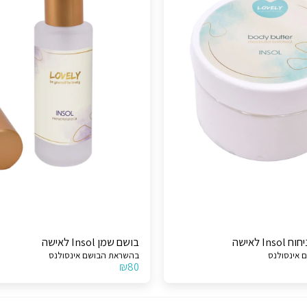
I לאישה
בושם שמן Insol לאישה
 אינסולנס
בהשראת הבושם אינסולנס
₪
80