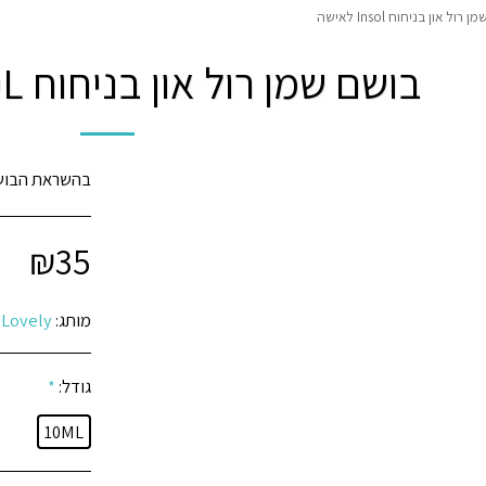
רול און בניחוח Insol לאישה
בושם שמן רול און בניחוח INSOL לאישה
בהשראת הבושם
₪
35
מותג:
Lovely
גודל:
*
10ML