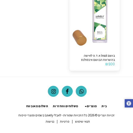
בושם Insol א.ד.פ לאישה
בהשראת הבושם אינסולנס
₪
100
בית
מוצרים
משלוחים והחזרות
תשלום מאובטח
זכויות יוצרים © 2026 כל הזכויות שמורות -
לאבלי Lovely בשמים ומוצרי טיפוח
תנאי שימוש
|
פרטיות
|
נגישות