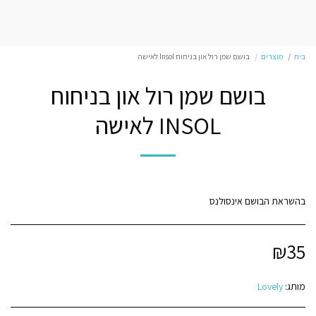
בית
מוצרים
בושם שמן רול און בניחוח Insol לאישה
בושם שמן רול און בניחוח
INSOL לאישה
בהשראת הבושם אינסולנס
₪
35
מותג:
Lovely