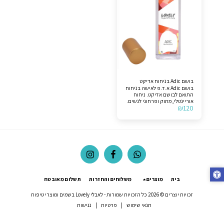
בושם Adic בניחוח אדיקט
בושם Adic א.ד.פ לאישה בניחוח
התואם לבושם אדיקט. ניחוח
אוריינטלי, מתוק ופרחוני לנשים.
₪
120
תווים עליונים >> אוכמנית, עלה
מנדרינה. תווי אמצע >> פריחת
התפוז, פריחת לילה של
הסיריוס, יסמין, ורד. תווי בסיס
>> אלגום, שעועית טונקה, ווניל.
לצורך הבהרה, המוצר אינו
מקורי.
בית
מוצרים
משלוחים והחזרות
תשלום מאובטח
זכויות יוצרים © 2026 כל הזכויות שמורות -
לאבלי Lovely בשמים ומוצרי טיפוח
תנאי שימוש
|
פרטיות
|
נגישות