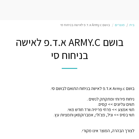
בית
מוצרים
בושם Army.c א.ד.פ לאישה בניחוח סי
בושם ARMY.C א.ד.פ לאישה
בניחוח סי
לצורך הבהרה, המוצר אינו מקורי.