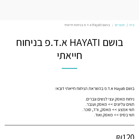
בית
מוצרים
בושם Hayati א.ד.פ בניחוח חייאתי
בושם HAYATI א.ד.פ בניחוח
חייאתי
תווי בסיס >> מאסק ואוד.
₪
120