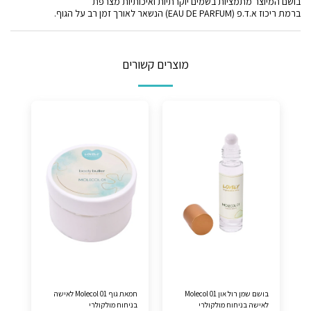
בושם המיוצר מתמציות בשמים יוקרתיות ואיכותיות מצרפת
ברמת ריכוז א.ד.פ (EAU DE PARFUM) הנשאר לאורך זמן רב על הגוף.
מוצרים קשורים
בושם שמן רול און Molecol 01
חמאת גוף Molecol 01 לאישה
לאישה בניחוח מולקולרי
בניחוח מולקולרי