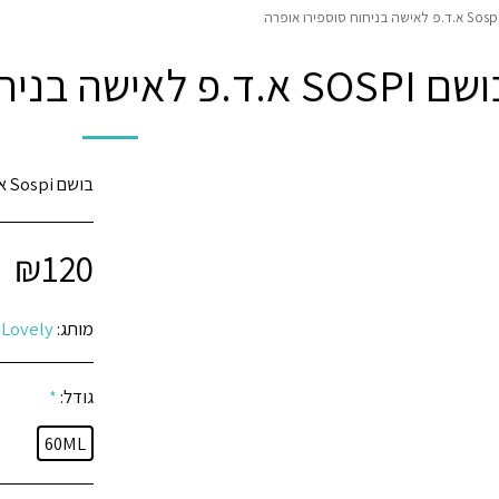
SOS א.ד.פ לאישה בניחוח סוספירו אופרה
בושם Sospi א.ד.פ לאישה בניחוח סוספירו אופרה
₪
120
מותג:
Lovely
גודל:
*
60ML