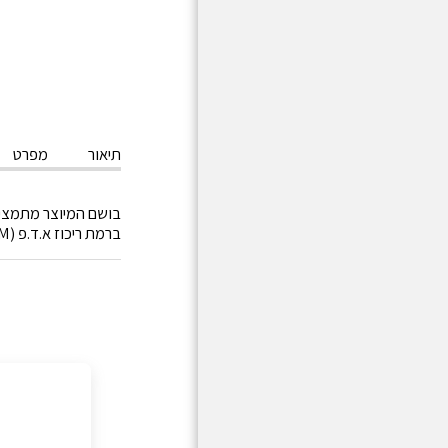
תיאור
מפרט
בושם המיוצר מתמציו
ברמת ריכוז א.ד.פ (EAU DE PARFUM) הנשאר לאורך זמן רב על הגוף.