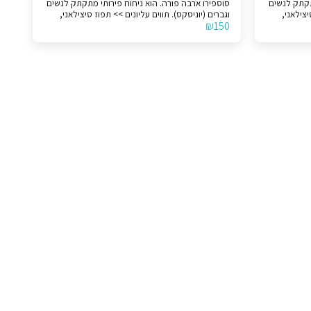
ירותי מתקתק לנשים
סוספירו ארבה פורה. הוא ניחוח פירותי מתקתק לנשים
פוז סיצילאני,
וגברים (יוניסקס). תווים עליונים >> תפוז סיצילאני,
₪
150
ע >> פירות.
לימון סיציליאני וברגמוט קלבריה. תווי אמצע >> פירות.
תווי הבסיס >> מושק לבן, ענבר ווניל ממדגסקר. לצורך
תווי הבסיס >> מושק לבן, ענבר ווניל ממדגסקר. לצורך
הבהרה, המוצר אינו מקורי.