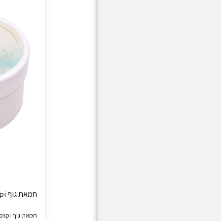
חמאת גוף Sospi בניחוח סוספירו ארבה פורה