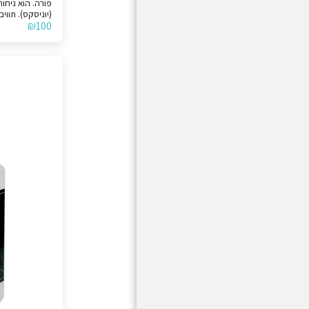
פורה. הוא 
(יוניס
₪
100
סיציליאני וברגמ
הבהרה, המוצר א