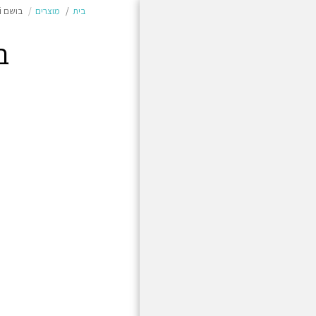
בית
מוצרים
בושם Sospi א.ד.פ לאישה בניחוח סוספירו אופרה
בושם PI
בית
מוצרים
משלוחים והחזרות
תשלום מאובטח