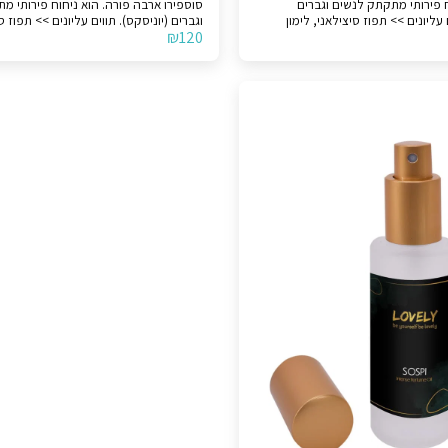
ניחוח פירותי מתקתק לנשים וגברים
סוספירו ארבה פורה. הוא ניחוח פ
קס). תווים עליונים >> תפוז סיצילאני, לימון
וגברים (יוניסקס). תווים עליונים >> ת
₪
120
וט קלבריה. תווי אמצע >> פירות. תווי
לימון סיציליאני וברגמוט קלבריה. תווי אמצ
הבסיס >> מושק לבן, ענבר ווניל ממדגסקר. לצורך
ינו מקורי.
הבהרה, המוצר אינו מקורי.