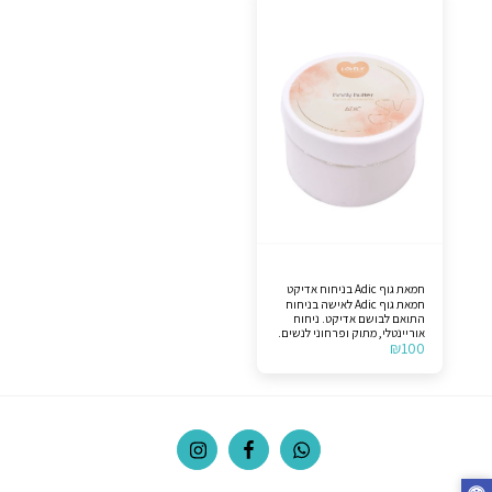
טונקה, ווניל. לצורך הבהרה,
טונקה, ווניל. לצורך הבהרה,
המוצר אינו מקורי.
המוצר אינו מקורי.
חמאת גוף Adic בניחוח אדיקט
חמאת גוף Adic לאישה בניחוח
התואם לבושם אדיקט. ניחוח
אוריינטלי, מתוק ופרחוני לנשים.
₪
100
תווים עליונים >> אוכמנית, עלה
מנדרינה. תווי אמצע >> פריחת
התפוז, פריחת לילה של
הסיריוס, יסמין, ורד. תווי בסיס
>> אלגום, שעועית טונקה, ווניל.
לצורך הבהרה, המוצר אינו
מקורי.