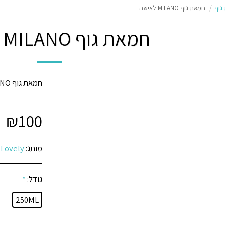
גוף
חמאת גוף MILANO לאישה
חמאת גוף MILANO לאישה
חמאת גוף MILANO לאישה בהשראת הניחוח אייריס מילנו.
₪
100
מותג:
Lovely
גודל:
*
250ML