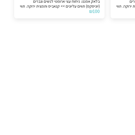
ברים
בלאק אפגנו. ניחוח עצי ארומטי לנשים וגברים
 ירוקה. תווי
(יוניסקס) תווים עליונים >> קנאביס ותמצית ירוקה. תווי
₪
100
תווי בסיס
אמצע >> שרפים, תמציות עץ, קפה וטבק. תווי בסיס
>> קטורת ואוד. לצורך הבהרה, המוצר אינו מקורי.