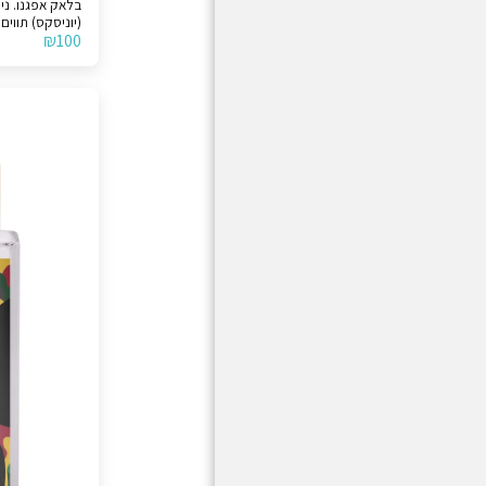
בלא
(יוניסקס) תווים
₪
100
אמצע >> שרפים,
>> קטורת ואוד. לצורך הבהרה, המוצר אינו מקור