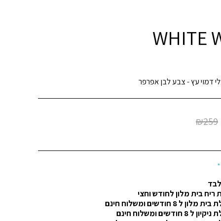
י דמוי עץ - צבע לבן אפרפר
₪
259
*
לבד